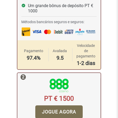
Um grande bônus de depósito PT €
1000
Métodos bancários seguros e seguros:
Velocidade
Pagamento
Avaliada
de
pagamento
97.4%
9.5
1-2 dias
2
PT € 1500
JOGUE AGORA