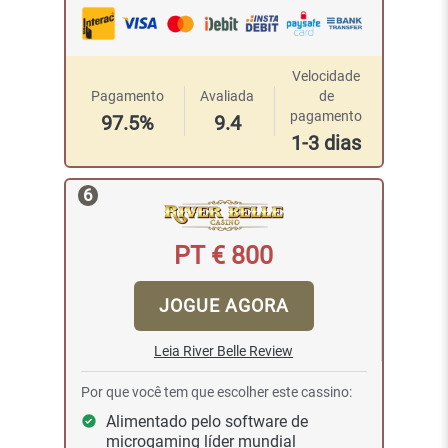
Velocidade
Pagamento
Avaliada
de
pagamento
97.5%
9.4
1-3 dias
6
PT € 800
JOGUE AGORA
Leia River Belle Review
Por que você tem que escolher este cassino:
Alimentado pelo software de
microgaming líder mundial