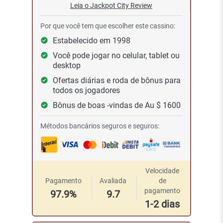
Leia o Jackpot City Review
Por que você tem que escolher este cassino:
Estabelecido em 1998
Você pode jogar no celular, tablet ou
desktop
Ofertas diárias e roda de bônus para
todos os jogadores
Bônus de boas -vindas de Au $ 1600
Métodos bancários seguros e seguros:
Velocidade
Pagamento
Avaliada
de
pagamento
97.9%
9.7
1-2 dias