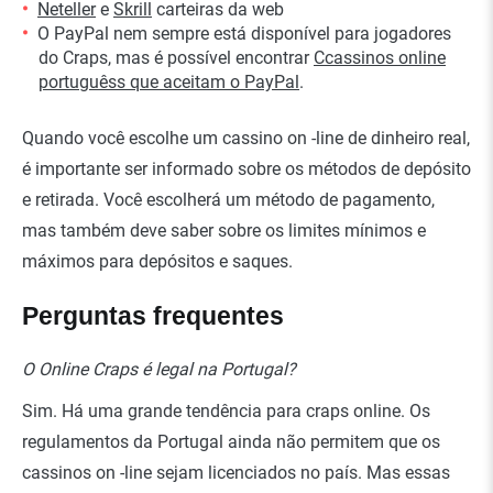
Neteller
e
Skrill
carteiras da web
O PayPal nem sempre está disponível para jogadores
do Craps, mas é possível encontrar
C
cassinos online
portuguêss que aceitam o PayPal
.
Quando você escolhe um cassino on -line de dinheiro real,
é importante ser informado sobre os métodos de depósito
e retirada. Você escolherá um método de pagamento,
mas também deve saber sobre os limites mínimos e
máximos para depósitos e saques.
Perguntas frequentes
O Online Craps é legal na Portugal?
Sim. Há uma grande tendência para craps online. Os
regulamentos da Portugal ainda não permitem que os
cassinos on -line sejam licenciados no país. Mas essas