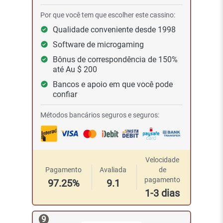
Por que você tem que escolher este cassino:
Qualidade conveniente desde 1998
Software de microgaming
Bônus de correspondência de 150%
até Au $ 200
Bancos e apoio em que você pode
confiar
Métodos bancários seguros e seguros:
Velocidade
Pagamento
Avaliada
de
pagamento
97.25%
9.1
1-3 dias
9