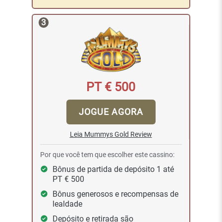
3
PT € 500
JOGUE AGORA
Leia Mummys Gold Review
Por que você tem que escolher este cassino:
Bônus de partida de depósito 1 até
PT € 500
Bônus generosos e recompensas de
lealdade
Depósito e retirada são