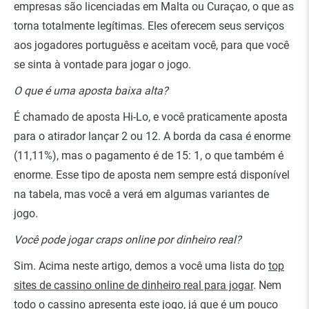
empresas são licenciadas em Malta ou Curaçao, o que as
torna totalmente legítimas. Eles oferecem seus serviços
aos jogadores portuguêss e aceitam você, para que você
se sinta à vontade para jogar o jogo.
O que é uma aposta baixa alta?
É chamado de aposta Hi-Lo, e você praticamente aposta
para o atirador lançar 2 ou 12. A borda da casa é enorme
(11,11%), mas o pagamento é de 15: 1, o que também é
enorme. Esse tipo de aposta nem sempre está disponível
na tabela, mas você a verá em algumas variantes de
jogo.
Você pode jogar craps online por dinheiro real?
Sim. Acima neste artigo, demos a você uma lista do
top
sites de cassino online de dinheiro real para jogar
. Nem
todo o cassino apresenta este jogo, já que é um pouco