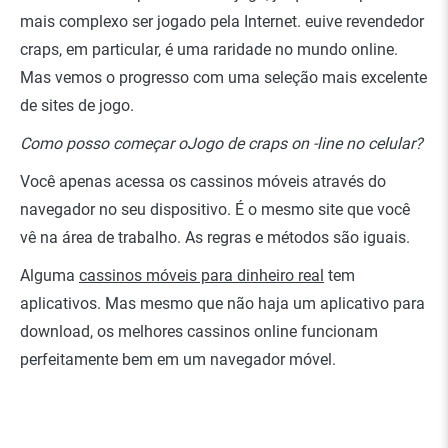
mais complexo ser jogado pela Internet. eu
ive revendedor
craps
, em particular, é uma raridade no mundo online.
Mas vemos o progresso com uma seleção mais excelente
de sites de jogo.
Como posso começar o
Jogo de craps on -line
no celular?
Você apenas acessa os cassinos móveis através do
navegador no seu dispositivo. É o mesmo site que você
vê na área de trabalho. As regras e métodos são iguais.
Alguma
cassinos móveis para dinheiro real
tem
aplicativos. Mas mesmo que não haja um aplicativo para
download, os melhores cassinos online funcionam
perfeitamente bem em um navegador móvel.