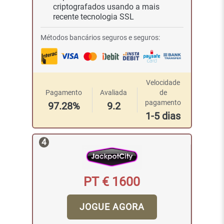
criptografados usando a mais
recente tecnologia SSL
Métodos bancários seguros e seguros:
Velocidade
Pagamento
Avaliada
de
pagamento
97.28%
9.2
1-5 dias
4
PT € 1600
JOGUE AGORA