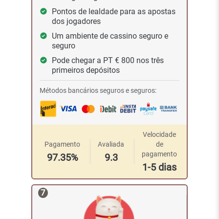
Pontos de lealdade para as apostas
dos jogadores
Um ambiente de cassino seguro e
seguro
Pode chegar a PT € 800 nos três
primeiros depósitos
Métodos bancários seguros e seguros:
Velocidade
Pagamento
Avaliada
de
pagamento
97.35%
9.3
1-5 dias
7