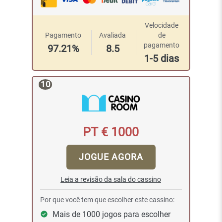
Velocidade
Pagamento
Avaliada
de
pagamento
97.21%
8.5
1-5 dias
10
PT € 1000
JOGUE AGORA
Leia a revisão da sala do cassino
Por que você tem que escolher este cassino:
Mais de 1000 jogos para escolher