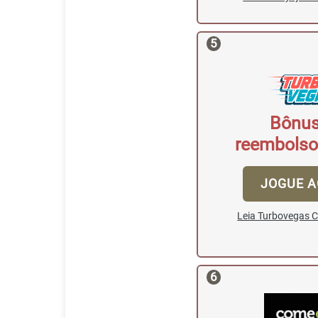
5
Bônus
reembolso
JOGUE 
Leia Turbovegas 
6