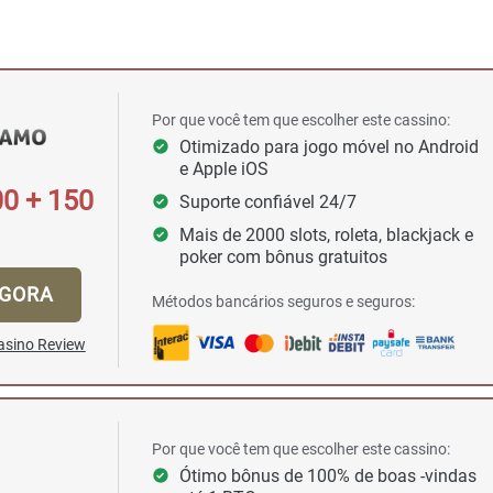
Por que você tem que escolher este cassino:
Otimizado para jogo móvel no Android
e Apple iOS
00 + 150
Suporte confiável 24/7
Mais de 2000 slots, roleta, blackjack e
poker com bônus gratuitos
AGORA
Métodos bancários seguros e seguros:
asino Review
Por que você tem que escolher este cassino:
Ótimo bônus de 100% de boas -vindas