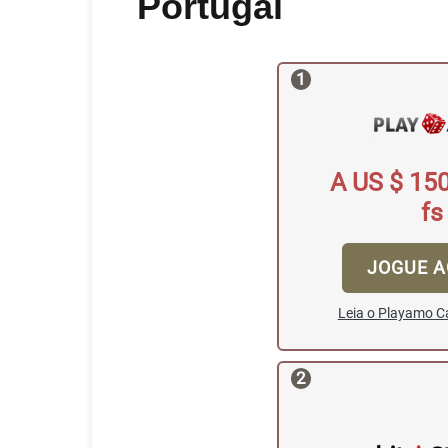
Portugal
1
A US $ 15
fs
JOGUE 
Leia o Playamo C
2