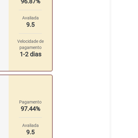
96.87%
Avaliada
9.5
Velocidade de
pagamento
1-2 dias
Pagamento
97.44%
Avaliada
9.5