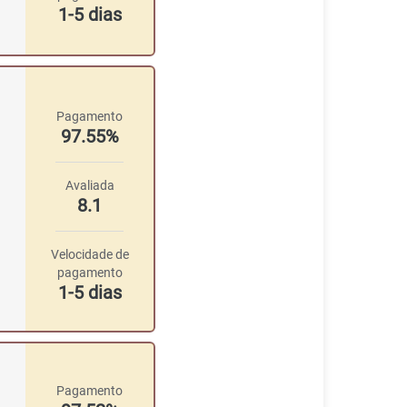
1-5 dias
Pagamento
97.55%
Avaliada
8.1
Velocidade de
pagamento
1-5 dias
Pagamento