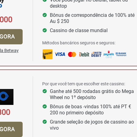
desktop
Bônus de correspondência de 100% até
1000
Au $ 250
Cassino de classe mundial
AGORA
Métodos bancários seguros e seguros:
 da Betway
Por que você tem que escolher este cassino:
Ganhe até 500 rodadas grátis do Mega
Wheel no 1º depósito
Bônus de boas -vindas 100% até PT €
300
200 no primeiro depósito
Grande seleção de jogos de cassino ao
vivo
AGORA