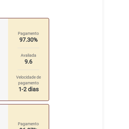
Pagamento
97.30%
Avaliada
9.6
Velocidade de
pagamento
1-2 dias
Pagamento