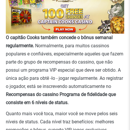
O capitão Cooks também concede o bônus semanal
regularmente.
Normalmente, para muitos cassinos
populares e confiáveis, especialmente aqueles que fazem
parte do grupo de recompensas do cassino, que não
possui um programa VIP especial que deve ser obtido. A
única ação para obtê -lo - jogar regularmente. Ao registrar
o jogador, está se inscrevendo automaticamente no
Recompensas do cassino
Programa de fidelidade que
consiste em 6 níveis de status.
Quanto mais você toca, maior você se move pelos seis
níveis de status. Cada nível traz benefícios: melhores
promoções e bônus, suporte VIP, jogos exclusivos,