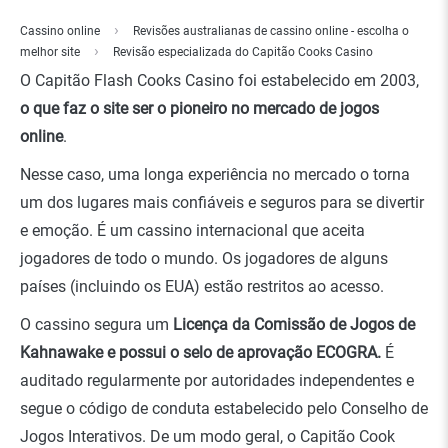
›
Cassino online
Revisões australianas de cassino online - escolha o
›
melhor site
Revisão especializada do Capitão Cooks Casino
O Capitão Flash Cooks Casino foi estabelecido em 2003,
o que faz o site ser o pioneiro no mercado de jogos
online
.
Nesse caso, uma longa experiência no mercado o torna
um dos lugares mais confiáveis e seguros para se divertir
e emoção. É um cassino internacional que aceita
jogadores de todo o mundo. Os jogadores de alguns
países (incluindo os EUA) estão restritos ao acesso.
O cassino segura um
Licença da Comissão de Jogos de
Kahnawake e possui o selo de aprovação ECOGRA.
É
auditado regularmente por autoridades independentes e
segue o código de conduta estabelecido pelo Conselho de
Jogos Interativos. De um modo geral, o Capitão Cook