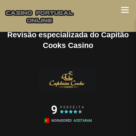
Ir
para
o
Revisão especializada do Capitão
conteúdo
Cooks Casino
9
PERFEITA
MORADORES
ACEITARAM