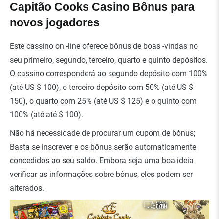
Capitão Cooks Casino
Bônus para
novos jogadores
Este cassino on -line oferece bônus de boas -vindas no
seu primeiro, segundo, terceiro, quarto e quinto depósitos.
O cassino corresponderá ao segundo depósito com 100%
(até US $ 100), o terceiro depósito com 50% (até US $
150), o quarto com 25% (até US $ 125) e o quinto com
100% (até até $ 100).
Não há necessidade de procurar um cupom de bônus;
Basta se inscrever e os bônus serão automaticamente
concedidos ao seu saldo. Embora seja uma boa ideia
verificar as informações sobre bônus, eles podem ser
alterados.