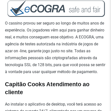
O cassino provou ser seguro ao longo de muitos anos de
experiência. Os jogadores vêm aqui para ganhar dinheiro
real, e muitos conseguem esse objetivo. A ECOGRA, uma
agência de testes autorizada na indústria de jogos de
azar on -line, garante jogo justo no site. Todas as
informações pessoais são criptografadas através da
tecnologia SSL de 128 bits, para que você possa se sentir
à vontade para usar qualquer método de pagamento.
Capitão Cooks Atendimento ao
cliente
Ao instalar o aplicativo de desktop, você terá acesso ao