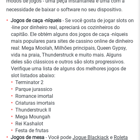
modos de jogos - uma peça instantânea e uma com a
necessidade de baixar o software no seu dispositivo.
Jogos de caça -níqueis
- Se você gosta de jogar slots on
-line por dinheiro real, apreciará os cozinheiros do
capitão. Ele obtém alguns dos jogos de caça -níqueis
mais populares para sites de cassino online de dinheiro
real: Mega Moolah, Milhões principais, Queen Gypsy,
vida na praia, Thunderstruck e muito mais. Alguns
deles são clássicos e outros são slots progressivos.
Verifique uma lista de alguns dos melhores jogos de
slot listados abaixo:
Terminator 2
Parque jurassico
Romance imortal
Criaturas imortais
Thunderstruck II
Mega Moungah
Rei Kashalot
Festa de frutas
Jogos de mesa
- Você pode
Jogue Blackjack
e
Roleta