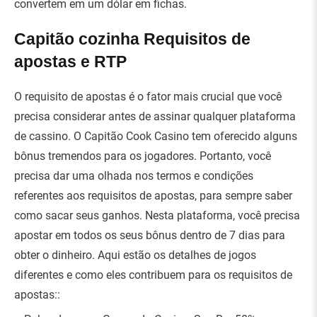
convertem em um dólar em fichas.
Capitão cozinha
Requisitos de
apostas e RTP
O requisito de apostas é o fator mais crucial que você
precisa considerar antes de assinar qualquer plataforma
de cassino. O Capitão Cook Casino tem oferecido alguns
bônus tremendos para os jogadores. Portanto, você
precisa dar uma olhada nos termos e condições
referentes aos requisitos de apostas, para sempre saber
como sacar seus ganhos. Nesta plataforma, você precisa
apostar em todos os seus bônus dentro de 7 dias para
obter o dinheiro. Aqui estão os detalhes de jogos
diferentes e como eles contribuem para os requisitos de
apostas::