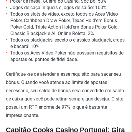
Poker de mesa, Guerra do Casino, Soc Bo: 50%
Jogos de caça -níqueis e jogos de salão: 100%
Todos os slots de vídeo, exceto todos os Aces Video
Poker, Caribbean Draw Poker, Texas Hold'em Bonus
Poker Gold, Triple Action Hold'em Bonus Poker Gold,
Classic Blackjack e All Online Roleta: 2%
Todos os blackjacks, exceto o clássico blackjack, craps
e bacará: 10%
Todos os Aces Video Poker não possuem requisitos de
apostas ou pontos de fidelidade.
Certifique -se de atender a esse requisito para sacar seu
bônus. Quando você atende ao limite de apostas
necessário, seu saldo de bônus será convertido em saldo
de caixa que você pode retirar sempre que desejar. O site
possui um RTP enorme de 97%, o que é bastante
impressionante.
Capitão Cooks Casino Portugal
:
Gira