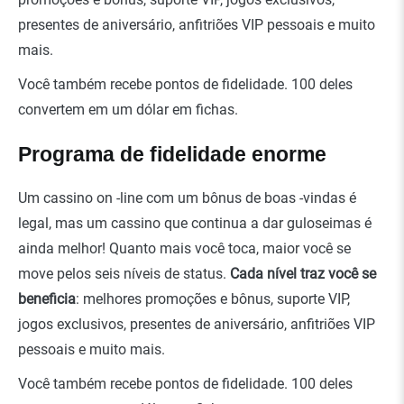
presentes de aniversário, anfitriões VIP pessoais e muito
mais.
Você também recebe pontos de fidelidade. 100 deles
convertem em um dólar em fichas.
Programa de fidelidade enorme
Um cassino on -line com um bônus de boas -vindas é
legal, mas um cassino que continua a dar guloseimas é
ainda melhor! Quanto mais você toca, maior você se
move pelos seis níveis de status.
Cada nível traz você se
beneficia
: melhores promoções e bônus, suporte VIP,
jogos exclusivos, presentes de aniversário, anfitriões VIP
pessoais e muito mais.
Você também recebe pontos de fidelidade. 100 deles