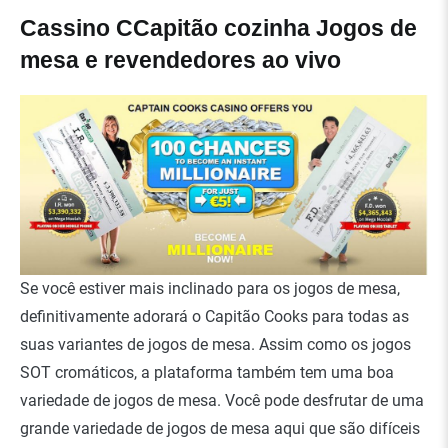
Cassino
C
Capitão cozinha
Jogos de
mesa e revendedores ao vivo
Se você estiver mais inclinado para os jogos de mesa,
definitivamente adorará o Capitão Cooks para todas as
suas variantes de jogos de mesa. Assim como os jogos
SOT cromáticos, a plataforma também tem uma boa
variedade de jogos de mesa. Você pode desfrutar de uma
grande variedade de jogos de mesa aqui que são difíceis