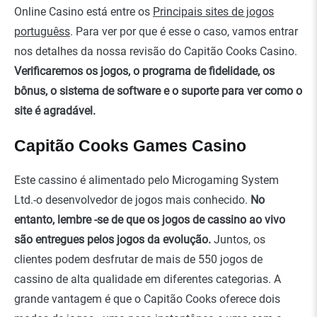
Online Casino está entre os
Principais sites de jogos
portuguêss
. Para ver por que é esse o caso, vamos entrar
nos detalhes da nossa revisão do Capitão Cooks Casino.
Verificaremos os jogos, o programa de fidelidade, os
bônus, o sistema de software e o suporte para ver como o
site é agradável.
Capitão Cooks Games Casino
Este cassino é alimentado pelo Microgaming System
Ltd.-o desenvolvedor de jogos mais conhecido.
No
entanto, lembre -se de que os jogos de cassino ao vivo
são entregues pelos jogos da evolução.
Juntos, os
clientes podem desfrutar de mais de 550 jogos de
cassino de alta qualidade em diferentes categorias. A
grande vantagem é que o Capitão Cooks oferece dois