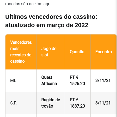
moedas são aceitas aqui.
Últimos vencedores do cassino:
atualizado em março de 2022
Vencedores
mais
Jogo de
Quantia
Encontro
recentes do
slot
cassino
Quest
PT €
MI.
3/11/21
Africana
1526.20
Rugido de
PT €
S.F.
3/11/21
trovão
1837.20