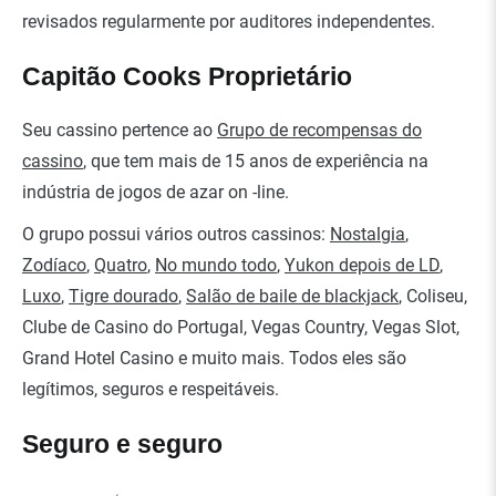
revisados regularmente por auditores independentes.
Capitão Cooks Proprietário
Seu cassino pertence ao
Grupo de recompensas do
cassino
, que tem mais de 15 anos de experiência na
indústria de jogos de azar on -line.
O grupo possui vários outros cassinos:
Nostalgia
,
Zodíaco
,
Quatro
,
No mundo todo
,
Yukon depois de LD
,
Luxo
,
Tigre dourado
,
Salão de baile de blackjack
, Coliseu,
Clube de Casino do Portugal, Vegas Country, Vegas Slot,
Grand Hotel Casino e muito mais. Todos eles são
legítimos, seguros e respeitáveis.
Seguro e seguro