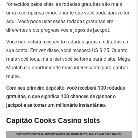
fornecidos pelos sites, as rodadas gratuitas são mais
uma recompensa emocionante que você pode aproveitar
aqui. Você pode usar essas rodadas gratuitas em
diferentes slots progressivos e jogos de jackpot.
Você não estará recebendo rodadas grátis creditadas em
sua conta. Em vez disso, você receberá US $ 25. Quanto
mais você toca, mais leal você se torna para o site. Mega
Moolah é a oportunidade mais interessante para ganhar
muito.
Com seu primeiro depósito, você receberá 100 rodadas
gratuitas, o que significa 100 chances de ganhar o
jackpot e se tornar um milionário instantâneo.
Capitão Cooks Casino
slots