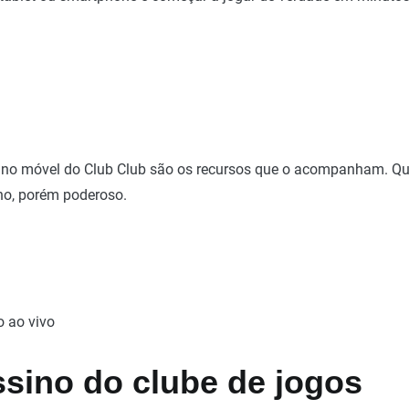
sino móvel do Club Club são os recursos que o acompanham. Qua
no, porém poderoso.
o ao vivo
sino do clube de jogos