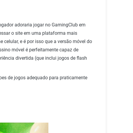
gador adoraria jogar no GamingClub em
essar o site em uma plataforma mais
e celular, e é por isso que a versão móvel do
ssino móvel é perfeitamente capaz de
ência divertida (que inclui jogos de flash
ubes de jogos adequado para praticamente