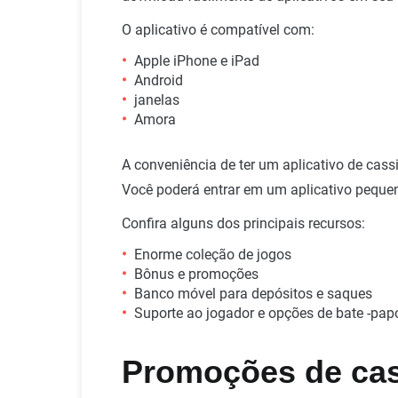
O aplicativo é compatível com:
Apple iPhone e iPad
Android
janelas
Amora
A conveniência de ter um aplicativo de cas
Você poderá entrar em um aplicativo peque
Confira alguns dos principais recursos:
Enorme coleção de jogos
Bônus e promoções
Banco móvel para depósitos e saques
Suporte ao jogador e opções de bate -pap
Promoções de cas