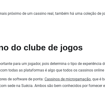
mais próximo de um cassino real, também há uma coleção de jo
no do clube de jogos
ortante para um jogador, pois determina o tipo de experiência 
s com todas as plataformas é algo que todos os cassinos onlin
ores de software de ponta:
Cassinos de microgamação
, que é 
m sede na Suécia. Ambos são bem conhecidos por fornecer exp