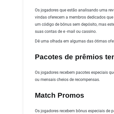
Os jogadores que estão analisando uma revi
vindas oferecem a membros dedicados que 
um código de bônus sem depósito, mas este
suas contas de e -mail ou cassino.
Dê uma olhada em algumas das ótimas ofert
Pacotes de prêmios te
Os jogadores recebem pacotes especiais que
ou mensais cheios de recompensas.
Match Promos
Os jogadores recebem bônus especiais de p