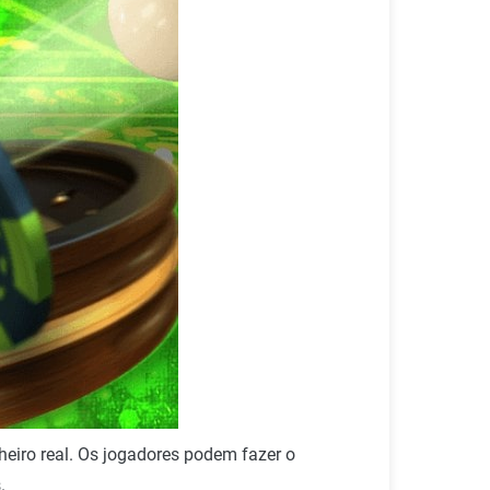
eiro real. Os jogadores podem fazer o
.