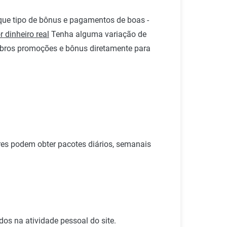
que tipo de bônus e pagamentos de boas -
 dinheiro real
Tenha alguma variação de
mbros promoções e bônus diretamente para
res podem obter pacotes diários, semanais
s na atividade pessoal do site.