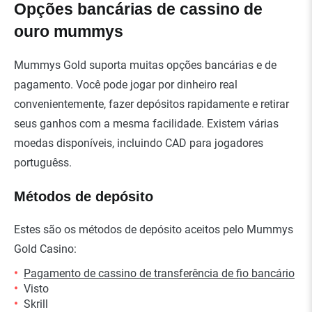
Opções bancárias de cassino de
ouro mummys
Mummys Gold suporta muitas opções bancárias e de
pagamento. Você pode jogar por dinheiro real
convenientemente, fazer depósitos rapidamente e retirar
seus ganhos com a mesma facilidade. Existem várias
moedas disponíveis, incluindo CAD para jogadores
portuguêss.
Métodos de depósito
Estes são os métodos de depósito aceitos pelo Mummys
Gold Casino:
Pagamento de cassino de transferência de fio bancário
Visto
Skrill