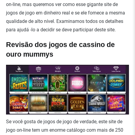
on-line, mas queremos ver como esse gigante site de
jogos de jogo em dinheiro real e se ele fornece a mesma
qualidade de alto nível. Examinamos todos os detalhes
para ajudá -lo a decidir se deve participar deste site.
Revisão dos jogos de cassino de
ouro mummys
Se você gosta de jogos de jogo de verdade, este site de
jogo on-line tem um enorme catálogo com mais de 250