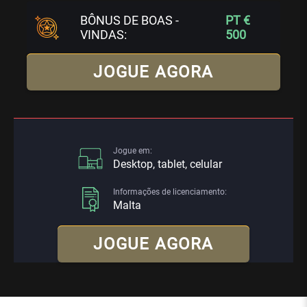
BÔNUS DE BOAS -
PT €
VINDAS:
500
JOGUE AGORA
Jogue em:
Desktop, tablet, celular
Informações de licenciamento:
Malta
JOGUE AGORA