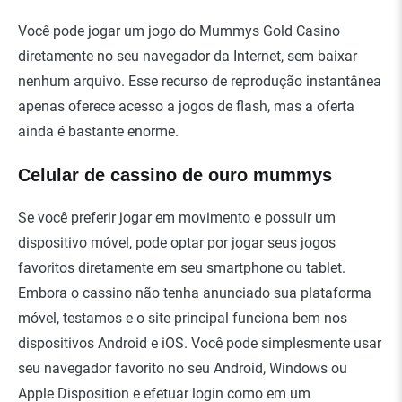
Você pode jogar um jogo do Mummys Gold Casino
diretamente no seu navegador da Internet, sem baixar
nenhum arquivo. Esse recurso de reprodução instantânea
apenas oferece acesso a jogos de flash, mas a oferta
ainda é bastante enorme.
Celular de cassino de ouro mummys
Se você preferir jogar em movimento e possuir um
dispositivo móvel, pode optar por jogar seus jogos
favoritos diretamente em seu smartphone ou tablet.
Embora o cassino não tenha anunciado sua plataforma
móvel, testamos e o site principal funciona bem nos
dispositivos Android e iOS. Você pode simplesmente usar
seu navegador favorito no seu Android, Windows ou
Apple Disposition e efetuar login como em um