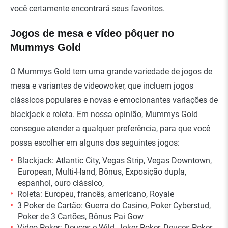
você certamente encontrará seus favoritos.
Jogos de mesa e vídeo pôquer no
Mummys Gold
O Mummys Gold tem uma grande variedade de jogos de
mesa e variantes de videowoker, que incluem jogos
clássicos populares e novas e emocionantes variações de
blackjack e roleta. Em nossa opinião, Mummys Gold
consegue atender a qualquer preferência, para que você
possa escolher em alguns dos seguintes jogos:
Blackjack: Atlantic City, Vegas Strip, Vegas Downtown,
European, Multi-Hand, Bônus, Exposição dupla,
espanhol, ouro clássico,
Roleta: Europeu, francês, americano, Royale
3 Poker de Cartão: Guerra do Casino, Poker Cyberstud,
Poker de 3 Cartões, Bônus Pai Gow
Video Poker: Deuces e Wild, Joker Poker, Deuces Poker