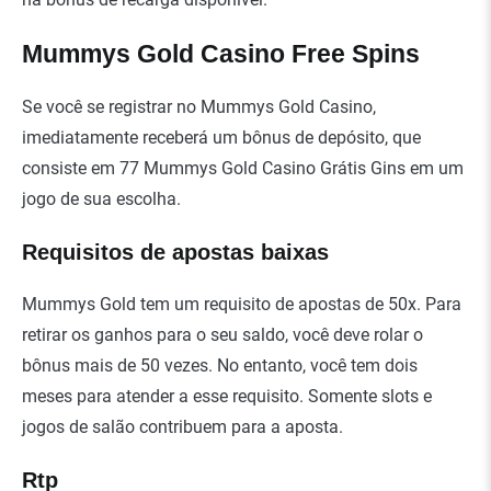
Mummys Gold Casino Free Spins
Se você se registrar no Mummys Gold Casino,
imediatamente receberá um bônus de depósito, que
consiste em 77 Mummys Gold Casino Grátis Gins em um
jogo de sua escolha.
Requisitos de apostas baixas
Mummys Gold tem um requisito de apostas de 50x. Para
retirar os ganhos para o seu saldo, você deve rolar o
bônus mais de 50 vezes. No entanto, você tem dois
meses para atender a esse requisito. Somente slots e
jogos de salão contribuem para a aposta.
Rtp