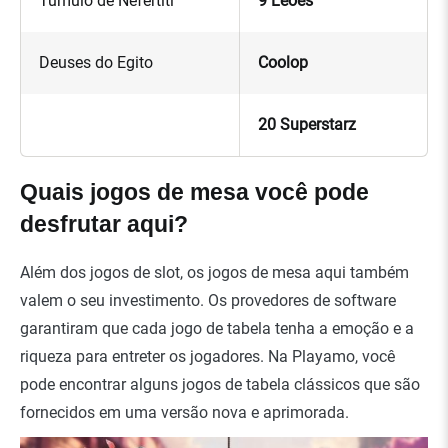
Túmulo de Nefertiti
9 Leões
Deuses do Egito
Coolop
20 Superstarz
Quais jogos de mesa você pode
desfrutar aqui?
Além dos jogos de slot, os jogos de mesa aqui também
valem o seu investimento. Os provedores de software
garantiram que cada jogo de tabela tenha a emoção e a
riqueza para entreter os jogadores. Na Playamo, você
pode encontrar alguns jogos de tabela clássicos que são
fornecidos em uma versão nova e aprimorada.