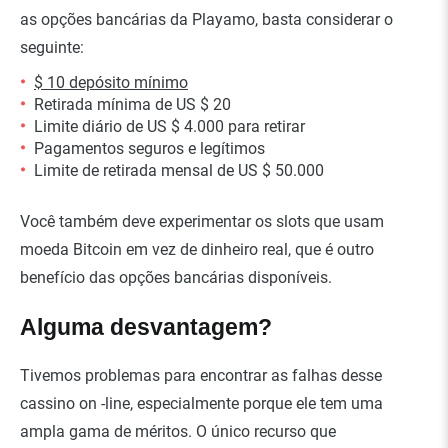
as opções bancárias da Playamo, basta considerar o
seguinte:
$ 10 depósito mínimo
Retirada mínima de US $ 20
Limite diário de US $ 4.000 para retirar
Pagamentos seguros e legítimos
Limite de retirada mensal de US $ 50.000
Você também deve experimentar os slots que usam
moeda Bitcoin em vez de dinheiro real, que é outro
benefício das opções bancárias disponíveis.
Alguma desvantagem?
Tivemos problemas para encontrar as falhas desse
cassino on -line, especialmente porque ele tem uma
ampla gama de méritos. O único recurso que