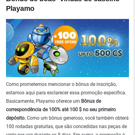
Playamo
Como prometemos mencionar o bônus de inscrição,
estamos aqui para esclarecer essa promoção específica.
Basicamente, Playamo oferece um
Bônus de
correspondência de 100% até 100 $ no seu primeiro
depósito.
Como um bônus generoso, você também obterá
100 rodadas gratuitas, que são concedidas nas peças de
vinte por vez durante os 5 dias. Em suma, a promoção é