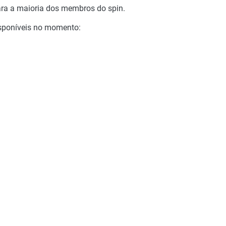
ra a maioria dos membros do spin.
isponíveis no momento: