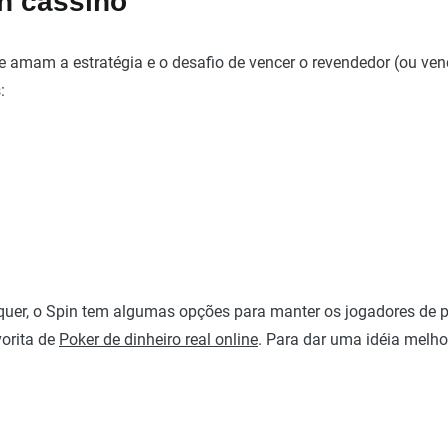
n cassino
 amam a estratégia e o desafio de vencer o revendedor (ou venc
:
uer, o Spin tem algumas opções para manter os jogadores de pô
vorita de
Poker de dinheiro real online
. Para dar uma idéia melho