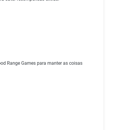
Good Range Games para manter as coisas