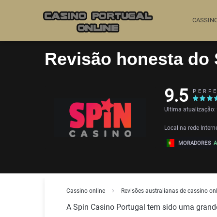
CASSINO
Ir
para
o
Revisão honesta do 
conteúdo
9.5
PERF
Ultima atualização:
Local na rede Interne
MORADORES
A
›
Cassino online
Revisões australianas de cassino onl
A Spin Casino Portugal tem sido uma grande