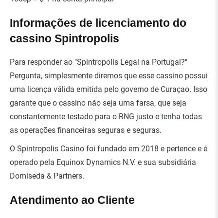
Informações de licenciamento do
cassino Spintropolis
Para responder ao "Spintropolis Legal na Portugal?"
Pergunta, simplesmente diremos que esse cassino possui
uma licença válida emitida pelo governo de Curaçao. Isso
garante que o cassino não seja uma farsa, que seja
constantemente testado para o RNG justo e tenha todas
as operações financeiras seguras e seguras.
O Spintropolis Casino foi fundado em 2018 e pertence e é
operado pela Equinox Dynamics N.V. e sua subsidiária
Domiseda & Partners.
Atendimento ao Cliente