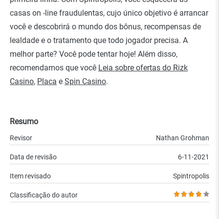
casas on -line fraudulentas, cujo único objetivo é arrancar
você e descobrirá o mundo dos bônus, recompensas de
lealdade e o tratamento que todo jogador precisa. A
melhor parte? Você pode tentar hoje! Além disso,
recomendamos que você
Leia sobre ofertas do Rizk
Casino
,
Placa
e
Spin Casino
.
Resumo
Revisor
Nathan Grohman
Data de revisão
6-11-2021
Item revisado
Spintropolis
Classificação do autor