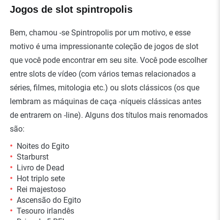
Jogos de slot spintropolis
Bem, chamou -se Spintropolis por um motivo, e esse
motivo é uma impressionante coleção de jogos de slot
que você pode encontrar em seu site. Você pode escolher
entre slots de vídeo (com vários temas relacionados a
séries, filmes, mitologia etc.) ou slots clássicos (os que
lembram as máquinas de caça -níqueis clássicas antes
de entrarem on -line). Alguns dos títulos mais renomados
são:
Noites do Egito
Starburst
Livro de Dead
Hot triplo sete
Rei majestoso
Ascensão do Egito
Tesouro irlandês