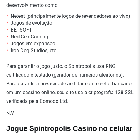
desenvolvimento como
Netent
(principalmente jogos de revendedores ao vivo)
Jogos de evolução
BETSOFT
NextGen Gaming
Jogos em expansão
Iron Dog Studios, etc.
Para garantir o jogo justo, o Spintropolis usa RNG
certificado e testado (gerador de números aleatórios).
Para garantir a privacidade ao lidar com o setor bancário
em um cassino online, seu site usa a criptografia 128-SSL
verificada pela Comodo Ltd.
N.V.
Jogue Spintropolis Casino no celular