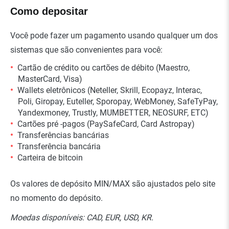
Como depositar
Você pode fazer um pagamento usando qualquer um dos
sistemas que são convenientes para você:
Cartão de crédito ou cartões de débito (Maestro,
MasterCard, Visa)
Wallets eletrônicos (Neteller, Skrill, Ecopayz, Interac,
Poli, Giropay, Euteller, Sporopay, WebMoney, SafeTyPay,
Yandexmoney, Trustly, MUMBETTER, NEOSURF, ETC)
Cartões pré -pagos (PaySafeCard, Card Astropay)
Transferências bancárias
Transferência bancária
Carteira de bitcoin
Os valores de depósito MIN/MAX são ajustados pelo site
no momento do depósito.
Moedas disponíveis: CAD, EUR, USD, KR.