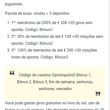
jogadores.
Pacote de boas -vindas = 3 depósitos
1º: reembolso de 200% de € 200 +20 giros sem
aposta. Código: Bônus1
2º: 50% de reembolso de até € 100 +50 rotações sem
aposta. Código: Bônus2
3º: 100% de reembolso de até € 200 +30 rotações
livres de aposta. Código: Bônus3
Código do cassino Spintropolis
S Bônus 1,
Bônus 2, Bônus 3, fim de semana, senhoras,
senhores, vencedor
Você pode gastar giros gratuitos no livro do sol, zen de
frutas ou é um coringa. Um depósito inicial mínimo de 20