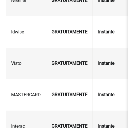
Neteller
GRATUITAMENTE
Instante
Idwise
GRATUITAMENTE
Instante
Visto
GRATUITAMENTE
Instante
MASTERCARD
GRATUITAMENTE
Instante
Interac
GRATUITAMENTE
Instante