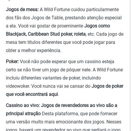
Jogos de mesa:
A Wild Fortune cuidou particularmente
dos fãs dos Jogos de Table, prestando atenção especial
a ela. Você vai gostar de proeminente
Jogos como
Blackjack, Caribbean Stud poker, roleta
, etc. Cada jogo de
mesa tem títulos diferentes que você pode jogar para
obter a melhor experiência.
Poker:
Você não pode esperar que um cassino esteja
certo se não tiver um jogo de pôquer nele. A Wild Fortune
incluiu diferentes variantes de poker, incluindo
videowoker. Você nunca vai se cansar do
Jogos de poker
que você encontrará aqui
.
Cassino ao vivo:
Jogos de revendedores ao vivo são a
principal atração
Desta plataforma, que pode fornecer
uma versão muito mais emocionante dos jogos. Nesses
jogos, haverá um revendedor ao vivo que sediará o jogo.