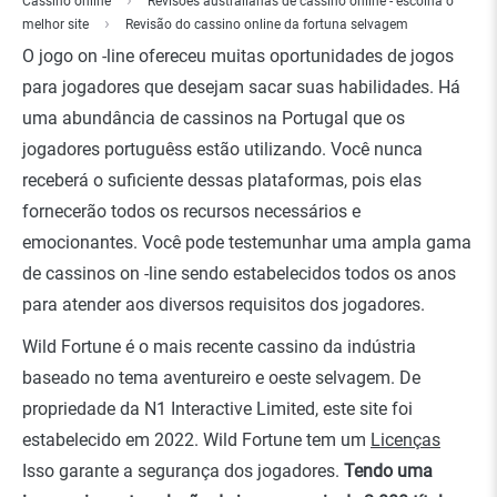
Cassino online
Revisões australianas de cassino online - escolha o
›
melhor site
Revisão do cassino online da fortuna selvagem
O jogo on -line ofereceu muitas oportunidades de jogos
para jogadores que desejam sacar suas habilidades. Há
uma abundância de cassinos na Portugal que os
jogadores portuguêss estão utilizando. Você nunca
receberá o suficiente dessas plataformas, pois elas
fornecerão todos os recursos necessários e
emocionantes. Você pode testemunhar uma ampla gama
de cassinos on -line sendo estabelecidos todos os anos
para atender aos diversos requisitos dos jogadores.
Wild Fortune é o mais recente cassino da indústria
baseado no tema aventureiro e oeste selvagem. De
propriedade da N1 Interactive Limited, este site foi
estabelecido em 2022. Wild Fortune tem um
Licenças
Isso garante a segurança dos jogadores.
Tendo uma