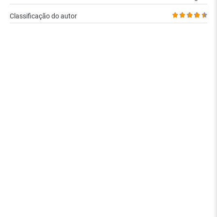
Classificação do autor