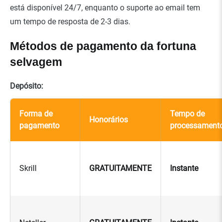
está disponível 24/7, enquanto o suporte ao email tem
um tempo de resposta de 2-3 dias.
Métodos de pagamento da fortuna
selvagem
Depósito:
Forma de
Tempo de
Honorários
pagamento
processament
Skrill
GRATUITAMENTE
Instante