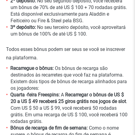
2º depósito:
No seu segundo depósito, você receberá
um bônus de 70% de até US $ 100 + 70 rodadas grátis.
Está disponível exclusivamente para Aladdin e
Feiticeiro ou Fire & Steel pela BSG.
3º depósito:
No seu terceiro depósito, você aproveitará
um bônus de 100% de até US $ 100.
Todos esses bônus podem ser seus se você se inscrever
na plataforma.
Recarregue o bônus:
Os bônus de recarga são
destinados às recarretes que você faz na plataforma.
Existem dois tipos de bônus de recarga alinhados para
os jogadores:
Quarta -feira Freespins:
A
Recarregar o bônus de US $
20 a US $ 49 receberá 25 giros grátis nos jogos de slot
.
Com US $ 50 a US $ 99, você receberá 50 rodadas
grátis. Em uma recarga de US $ 100, você receberá 100
rodadas grátis.
Bônus de recarga de fim de semana:
Como o nome
sugere, o bônus de recarga do fim de semana é