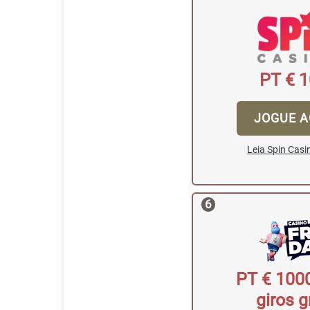
PT € 
JOGUE 
Leia Spin Casi
6
PT € 100
giros g