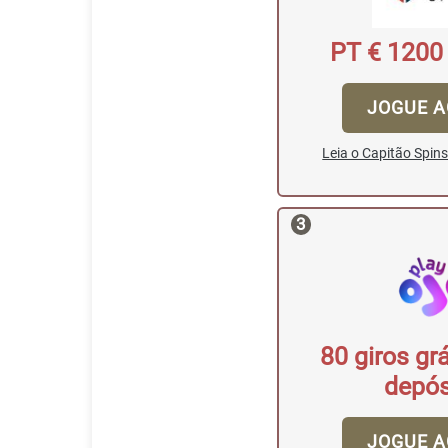
PT € 1200
JOGUE 
Leia o Capitão Spin
3
80 giros grá
depós
JOGUE 