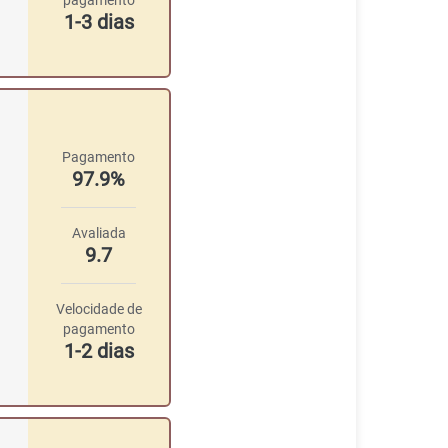
1-3 dias
Pagamento
97.9%
Avaliada
9.7
Velocidade de
pagamento
1-2 dias