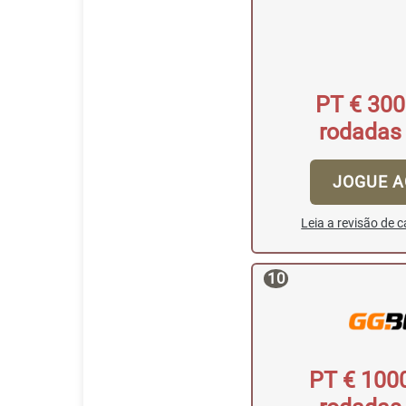
PT € 300
rodadas 
JOGUE 
Leia a revisão de 
10
PT € 100