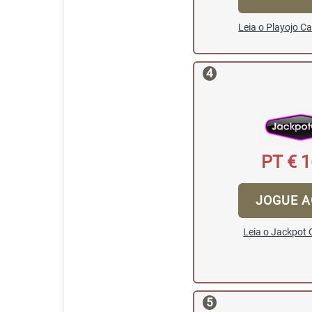
Leia o Playojo C
4
PT € 
JOGUE 
Leia o Jackpot 
5