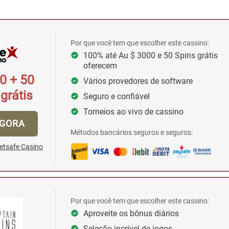
Por que você tem que escolher este cassino:
100% até Au $ 3000 e 50 Spins grátis
oferecem
0 + 50
Vários provedores de software
grátis
Seguro e confiável
Torneios ao vivo de cassino
AGORA
Métodos bancários seguros e seguros:
Betsafe Casino
Por que você tem que escolher este cassino:
Aproveite os bônus diários
Seleção incrível de jogos