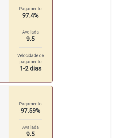
Pagamento
97.4%
Avaliada
9.5
Velocidade de
pagamento
1-2 dias
Pagamento
97.59%
Avaliada
9.5