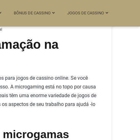
BÔNUS DE CASSINO
JOGOS DE CASSINO
al
gamação na
s para jogos de cassino online. Se você
isso. A microgaming está no topo por causa
o reais têm uma enorme variedade de jogos de
 os aspectos de seu trabalho para ajudá -lo
de microgamas