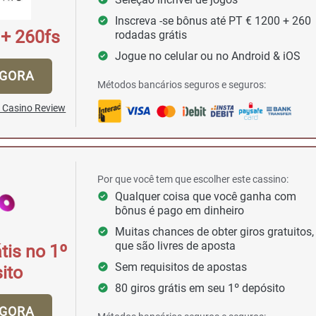
Inscreva -se bônus até PT € 1200 + 260
 + 260fs
rodadas grátis
Jogue no celular ou no Android & iOS
AGORA
Métodos bancários seguros e seguros:
s Casino Review
Por que você tem que escolher este cassino:
Qualquer coisa que você ganha com
bônus é pago em dinheiro
Muitas chances de obter giros gratuitos,
que são livres de aposta
tis no 1º
Sem requisitos de apostas
ito
80 giros grátis em seu 1º depósito
AGORA