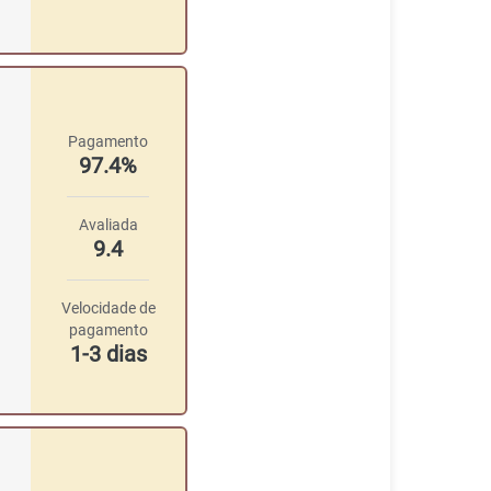
Pagamento
97.4%
Avaliada
9.4
Velocidade de
pagamento
1-3 dias